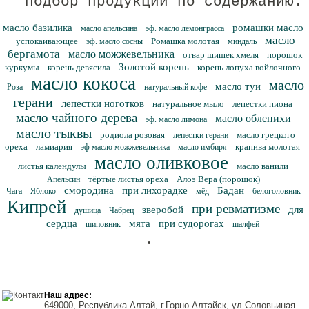
Подбор продукции по содержанию:
масло базилика
ромашки масло
масло апельсина
эф. масло лемонграсса
масло
успокаивающее
Ромашка молотая
эф. масло сосны
миндаль
бергамота
масло можжевельника
отвар шишек хмеля
порошок
Золотой корень
куркумы
корень девясила
корень лопуха войлочного
масло кокоса
масло
масло туи
Роза
натуральный кофе
герани
лепестки ноготков
натуральное мыло
лепестки пиона
масло чайного дерева
масло облепихи
эф. масло лимона
масло тыквы
родиола розовая
масло грецкого
лепестки герани
ореха
ламиария
крапива молотая
эф масло можжевельника
масло имбиря
масло оливковое
листья календулы
масло ванили
тёртые листья ореха
Алоэ Вера (порошок)
Апельсин
смородина
при лихорадке
Бадан
Чага
Яблоко
мёд
белоголовник
Кипрей
при ревматизме
зверобой
для
душица
Чабрец
сердца
мята
при судорогах
шиповник
шалфей
Наш адрес:
649000, Республика Алтай, г.Горно-Алтайск, ул.Соловьиная