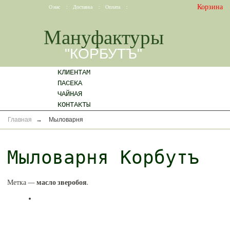
Корзина
О нас
:
Доставка
:
Оплата
:
Мануфактуры
"КОРБУТЪ"
КЛИЕНТАМ
ПАСЕКА
ЧАЙНАЯ
КОНТАКТЫ
Главная
→
Мыловарня
Мыловарня Корбутъ
Метка —
масло зверобоя
.