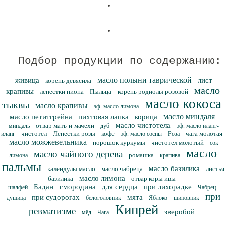
Подбор продукции по содержанию:
масло полыни таврической
живица
лист
корень девясила
масло
крапивы
лепестки пиона
Пыльца
корень родиолы розовой
масло кокоса
тыквы
масло крапивы
эф. масло лимона
масло миндаля
масло петитгрейна
пихтовая лапка
корица
масло чистотела
отвар мать-и-мачехи
миндаль
дуб
эф. масло иланг-
чистотел
Лепестки розы
кофе
чага молотая
иланг
эф. масло сосны
Роза
масло можжевельника
порошок куркумы
чистотел молотый
сок
масло
масло чайного дерева
ромашка
лимона
крапива
пальмы
масло базилика
календулы масло
масло чабреца
листья
масло лимона
базилика
отвар коры ивы
Бадан
смородина
для сердца
при лихорадке
шалфей
Чабрец
при
при судорогах
мята
душица
белоголовник
Яблоко
шиповник
Кипрей
ревматизме
зверобой
мёд
Чага