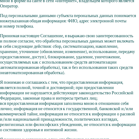
мной в форме на сайте в сети
«Интернет
», владельцем которого является
Оператор.
Под персональными данными субъекта перональных данных понимается
нижеуказанная общая информация: ФИО, адрес электронной почты
и номер телефона.
Принимая настоящее Соглашение, я выражаю свою заинтересованность
и полное согласие, что обработка персональных данных может включать
в себя следующие действия: сбор, систематизацию, накопление,
хранение, уточнение
(обновление
, изменение), использование, передачу
(предоставление
, доступ), блокирование, удаление, уничтожение,
осуществляемых как с использованием средств автоматизации
(автоматизированная
обработка), так и без использования таких средств
(неавтоматизированная
обработка).
Я понимаю и соглашаюсь с тем, что предоставленная информация,
является полной, точной и достоверной; при предоставлении
информации не нарушается действующее законодательство Российской
Федерации, законные права и интересы третьих лиц;
вся предоставленная информация заполнена мною в отношении себя
лично; информация не относится к государственной, банковской и/или
коммерческой тайне, информация не относится к информации о расовой
и/или национальной принадлежности, политических взглядах,
религиозных или философских убеждениях, не относится к информации
о состоянии здоровья и интимной жизни.