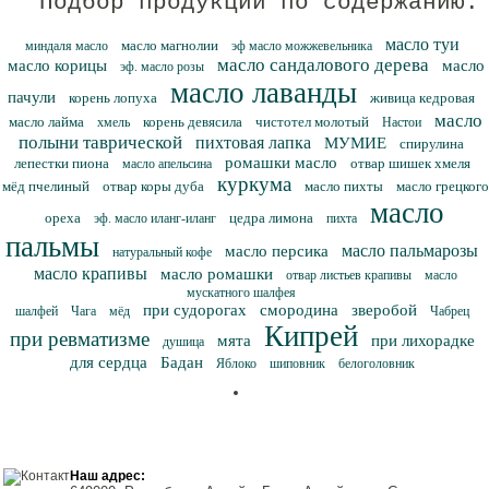
Подбор продукции по содержанию:
масло туи
масло магнолии
миндаля масло
эф масло можжевельника
масло сандалового дерева
масло корицы
масло
эф. масло розы
масло лаванды
пачули
корень лопуха
живица кедровая
масло
масло лайма
корень девясила
чистотел молотый
хмель
Настои
полыни таврической
пихтовая лапка
МУМИЕ
спирулина
ромашки масло
лепестки пиона
отвар шишек хмеля
масло апельсина
куркума
мёд пчелиный
отвар коры дуба
масло пихты
масло грецкого
масло
ореха
цедра лимона
эф. масло иланг-иланг
пихта
пальмы
масло пальмарозы
масло персика
натуральный кофе
масло крапивы
масло ромашки
отвар листьев крапивы
масло
мускатного шалфея
при судорогах
смородина
зверобой
шалфей
Чага
мёд
Чабрец
Кипрей
при ревматизме
мята
при лихорадке
душица
для сердца
Бадан
Яблоко
шиповник
белоголовник
Наш адрес: