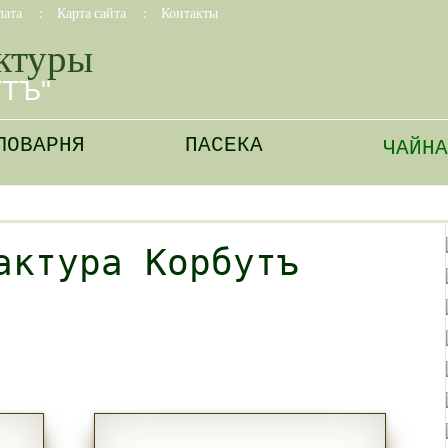
лата
:
Карта сайта
:
Контакты
ктуры
УТЪ"
ЛОВАРНЯ
ПАСЕКА
ЧАЙНА
актура Корбутъ