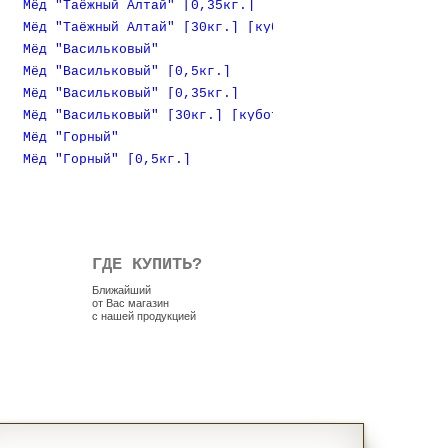
Мёд "Таёжный Алтай" [0,35кг.]
Мёд "Таёжный Алтай" [30кг.] [куботейнер]
Мёд "Васильковый"
Мёд "Васильковый" [0,5кг.]
Мёд "Васильковый" [0,35кг.]
Мёд "Васильковый" [30кг.] [куботейнер]
Мёд "Горный"
Мёд "Горный" [0,5кг.]
ГДЕ КУПИТЬ?
Ближайший
от Вас магазин
с нашей продукцией