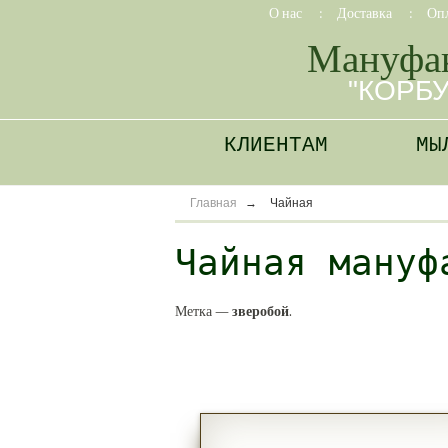
О нас
:
Доставка
:
Оп
Мануфа
"КОРБ
КЛИЕНТАМ
МЫ
Главная
→
Чайная
Чайная мануф
Метка —
зверобой
.