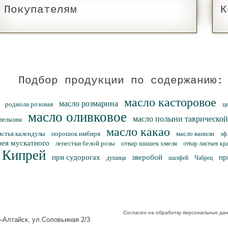
Покупателям
К
Подбор продукции по содержанию:
масло касторовое
масло розмарина
родиола розовая
ц
масло оливковое
масло полыни таврической
апельсина
масло какао
истья календулы
порошок имбиря
масло ванили
эф
ея мускатного
лепестки белой розы
отвар шишек хмеля
отвар листьев кр
Кипрей
при судорогах
зверобой
пр
душица
шалфей
Чабрец
Согласен на обработку персональных да
о-Алтайск, ул.Соловьиная 2/3