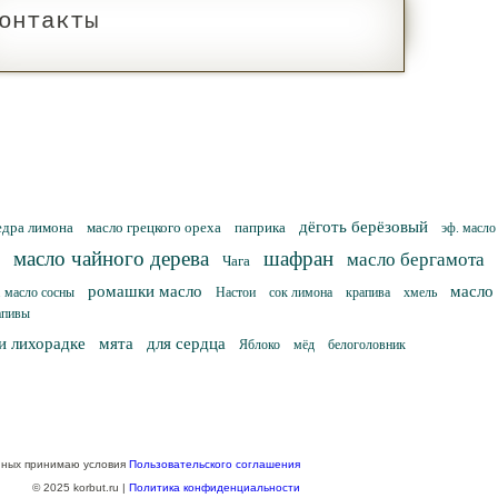
онтакты
дёготь берёзовый
едра лимона
масло грецкого ореха
паприка
эф. масло
масло чайного дерева
шафран
масло бергамота
Чага
ромашки масло
масло
. масло сосны
Настои
сок лимона
крапива
хмель
апивы
и лихорадке
мята
для сердца
Яблоко
мёд
белоголовник
нных принимаю условия
Пользовательского соглашения
© 2025 korbut.ru |
Политика конфиденциальности