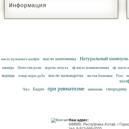
Информация
Натуральный шампунь
масло шиповника
масло мускатного шалфея
Лепестки розы
корень лопуха
лаванды
эф масло можжевельника
эф. масло 
корица
масло пальмарозы
отвар коры дуба
листья базилика
л
Роза
шалф
при ревматизме
Бадан
смородина
Чага
шиповник
Наш адрес:
649000, Республика Алтай, г.Горн
тел. 8-923-666-0555