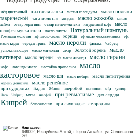
Подбор продукции по содержанию:
масло полыни
пихтовая лапка
мёд цветочный
листья календулы
масло жожоба
таврической
чага молотая
масло
миндаль
масло
лайма
отвар коры ивы
отвар мать-и-мачехи
натуральный кофе
Натуральный шампунь
шалфея мускатного
масло пихты
корица
Ромашка молотая
эф. масло сосны
эф масло можжевельника
эф.
масло нероли
череды трава
фиалка
Чабрец
масло кедра
масло
Золотой корень
успокаивающее
масло магнолии
сахар
масло герани
ветивера
масло череды
эф. масло лаванды
масло
кофе
лаванды масло
настойка прополиса
касторовое
масло ши
масло петитгрейна
масло имбиря
масло репейное
корень девясила
при судорогах
Бадан
зверобой
Яблоко
шиповник
мёд
душица
при ревматизме
мята
для сердца
Чага
Чабрец
шалфей
Кипрей
при лихорадке
смородина
белоголовник
Наш адрес:
649002, Республика Алтай, г.Горно-Алтайск, ул.Соловьиная
2/3