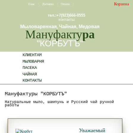
Корзина
О нас
:
Доставка
:
Оплата
:
тел.:+7(923)666-0555
контакты
Мыловаренная, Чайная, Медовая
Мануфакту
ра
"КОРБУТЪ"
КЛИЕНТАМ
МЫЛОВАРНЯ
ПАСЕКА
ЧАЙНАЯ
КОНТАКТЫ
Мануфактуры "КОРБУТЪ"
Натуральные мыло, шампунь и Русский чай ручной
работы
Уважаемый