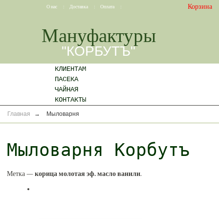
Корзина
О нас
:
Доставка
:
Оплата
:
Мануфактуры
"КОРБУТЪ"
КЛИЕНТАМ
ПАСЕКА
ЧАЙНАЯ
КОНТАКТЫ
Главная
→
Мыловарня
Мыловарня Корбутъ
Метка —
корица молотая эф. масло ванили
.